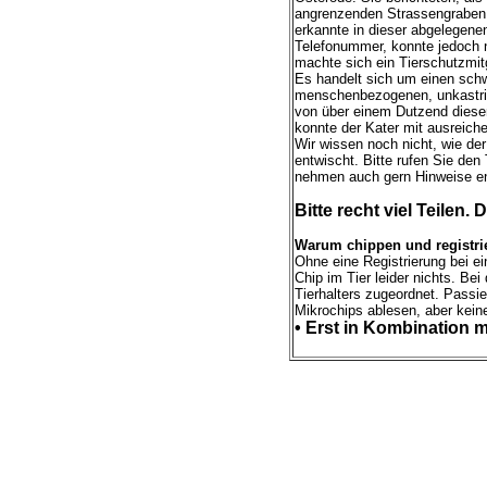
angrenzenden Strassengraben 
erkannte in dieser abgelegene
Telefonummer, konnte jedoch n
machte sich ein Tierschutzmit
Es handelt sich um einen schw
menschenbezogenen, unkastrie
von über einem Dutzend dieser
konnte der Kater mit ausreiche
Wir wissen noch nicht, wie der 
entwischt. Bitte rufen Sie den
nehmen auch gern Hinweise e
Bitte recht viel Teilen
Warum chippen und registrier
Ohne eine Registrierung bei e
Chip im Tier leider nichts. Be
Tierhalters zugeordnet. Passi
Mikrochips ablesen, aber keine
• Erst in Kombination m