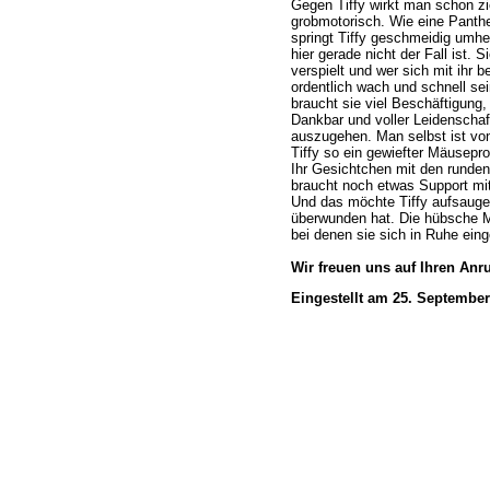
Gegen Tiffy wirkt man schon z
grobmotorisch. Wie eine Panthe
springt Tiffy geschmeidig umh
hier gerade nicht der Fall ist. Si
verspielt und wer sich mit ihr 
ordentlich wach und schnell sei
braucht sie viel Beschäftigung
Dankbar und voller Leidenschaf
auszugehen. Man selbst ist von
Tiffy so ein gewiefter Mäuseprof
Ihr Gesichtchen mit den runden
braucht noch etwas Support mit
Und das möchte Tiffy aufsauge
überwunden hat. Die hübsche M
bei denen sie sich in Ruhe eing
Wir freuen uns auf Ihren Anru
Eingestellt am 25. September