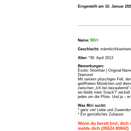
Eingestellt am 10. Januar 20
Miri
Name
:
Geschlecht:
männlich/kastriert
Alter:
*30. April 2013
Bemerkungen:
Exotic Shorthair | Original-Na
Diamond
Mit seinem plüschigen Fell, dem
geöffneten Mündchen und dies
zwischen „Ich bin bezaubernd“ 
wo bleibt mein Snack?“ wickelt 
jeden um die Pfote. Und ja – e
Was Miri sucht:
* ganz viel Liebe und Zuwendu
* Ein gemütliches Zuhause
Wenn du bereit bist, dich
melde dich (05524 80842)