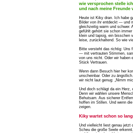
wie versprochen stelle ic
und nach meine Freunde v
Heute ist Kiky dran. Ich habe 
Bilder von ihr entdeckt — und 
gleichzeitig warm und schwer.
gefühlt gehört sie schon immer
klein und tapsig, ein bisschen 
leise, zurückhaltend. So wie vi
Bitte versteht das richtig: Uns
— mit vertrauten Stimmen, sa
von uns nicht. Oder wir haben e
Stück Vertrauen.
Wenn dann Besuch hier her komm
unscheinbar. Oder zu ängstlich. 
wir nicht laut genug: „Nimm mic
Und doch schlägt da ein Herz, 
Denn wir wählen unsere Mensche
Behutsam. Aus sicherer Entfer
hoffen im Stillen. Und wenn di
zeigen.
Kiky wartet schon so lange
Und vielleicht liest genau jetzt
Scheu die große Seele erkennt