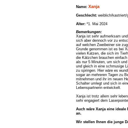
Xanja
Name
:
Geschlecht:
weiblich/kastriert/
Alter:
*1. Mai 2024
Bemerkungen:
Xanja ist sehr aufmerksam und 
sich aber dennoch vor zu ents
auf welchen Zweibeiner sie zu
Grunde genommen ist es bei Xa
vielen Katzen, die sich im Tier
die Kätzchen brauchen einfach
als nur 5 Minuten, um sich und 
und gleich in eine schmusige 
zu springen. Hier wäre es wund
sogar an mehreren Tagen zu Be
mitnehmen und ihr im neuen Hei
Schalter umlegt und sich in ei
Lebenspartnerin entwickelt.
Xanja ist trotz allem sehr leben
sehr engagiert dem Laserpointe
Auch wäre Xanja eine ideale P
an.
Wir stellen Ihnen die junge D