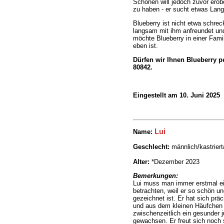
Schönen will jedoch zuvor erobe
zu haben - er sucht etwas Langf
Blueberry ist nicht etwa schrec
langsam mit ihm anfreundet und
möchte Blueberry in einer Famil
eben ist.
Dürfen wir Ihnen Blueberry pe
80842.
Eingestellt am 10. Juni 2025
Lui
Name
:
Geschlecht:
männlich/kastriert
Alter:
*Dezember 2023
Bemerkungen:
Lui muss man immer erstmal e
betrachten, weil er so schön und
gezeichnet ist. Er hat sich präc
und aus dem kleinen Häufchen 
zwischenzeitlich ein gesunder 
gewachsen. Er freut sich noch s